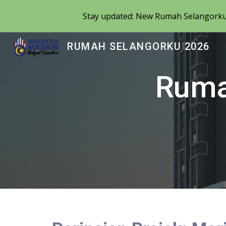
Stay updated: New Rumah Selangorku 
Sk
RUMAH SELANGORKU 2026
Ruma