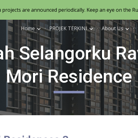
projects are announced periodically. Keep an eye on the 
ip to main content
Skip to navigat
Home
PROJEK TERKINI
About Us
h Selangorku R
Mori Residence