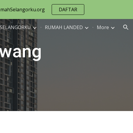
RumahSelangorku.org
DAFTAR
ion
SELANGORKU
RUMAH LANDED
More
awang