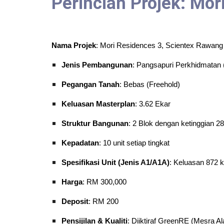
Perincian Projek: Mor
Nama Projek
: Mori Residences 3, Scientex Rawang
Jenis Pembangunan
: Pangsapuri Perkhidmatan 
Pegangan Tanah
: Bebas (Freehold)
Keluasan Masterplan
: 3.62 Ekar
Struktur Bangunan
: 2 Blok dengan ketinggian 28
Kepadatan
: 10 unit setiap tingkat
Spesifikasi Unit (Jenis A1/A1A)
: Keluasan 872 ka
Harga
: RM 300,000
Deposit
: RM 200
Pensijilan & Kualiti
: Diiktiraf GreenRE (Mesra A