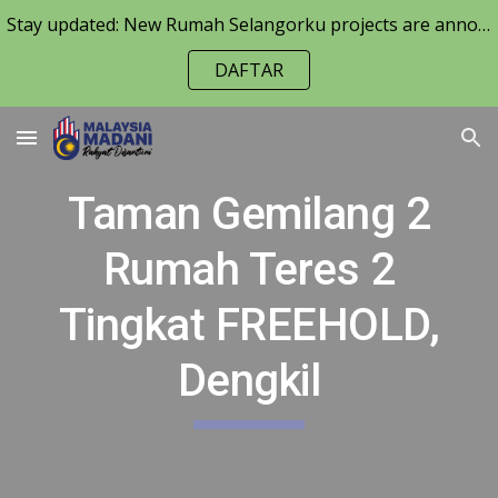
Stay updated: New Rumah Selangorku projects are announced periodically. Keep an eye on the RumahSelangorku.org
Skip to main content
Skip to navigation
DAFTAR
Taman Gemilang 2
Rumah Teres 2
Tingkat FREEHOLD,
Dengkil