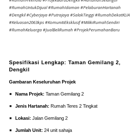
#RumahFreehold #ProjekBaruDengkil #HartanahSelangor
#RumahUntukDijual #RumahIdaman #PelaburanHartanah
#Dengkil #Cyberjaya #Putrajaya #SalakTinggi #RumahDekatKLIA
#Keluasan2063kps #KomunitiEksklusif #MilikiRumahSendiri
#RumahKeluarga #JualBeliRumah #ProjekPerumahanBaru
Spesifikasi Lengkap: Taman Gemilang 2,
Dengkil
Gambaran Keseluruhan Projek
Nama Projek:
Taman Gemilang 2
Jenis Hartanah:
Rumah Teres 2 Tingkat
Lokasi:
Jalan Gemilang 2
Jumlah Unit:
24 unit sahaja